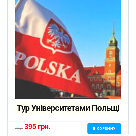
Тур Університетами Польщі
395
грн.
Первоначальная
Текущая
В КОРЗИНУ
450
грн.
цена
цена: